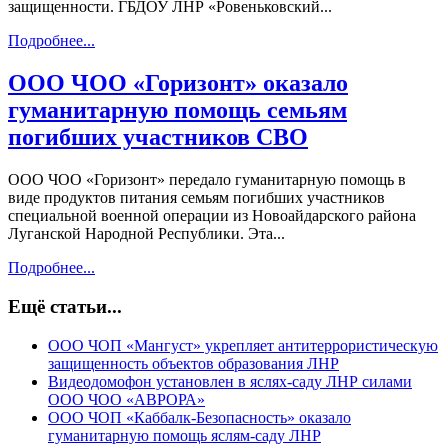
защищенности. ГБДОУ ЛНР «Ровеньковский...
Подробнее...
ООО ЧОО «Горизонт» оказало
гуманитарную помощь семьям
погибших участников СВО
ООО ЧОО «Горизонт» передало гуманитарную помощь в
виде продуктов питания семьям погибших участников
специальной военной операции из Новоайдарского района
Луганской Народной Республики. Эта...
Подробнее...
Ещё статьи...
ООО ЧОП «Мангуст» укрепляет антитеррористическую
защищенность объектов образования ЛНР
Видеодомофон установлен в яслях-саду ЛНР силами
ООО ЧОО «АВРОРА»
ООО ЧОП «Каббалк-Безопасность» оказало
гуманитарную помощь яслям-саду ЛНР