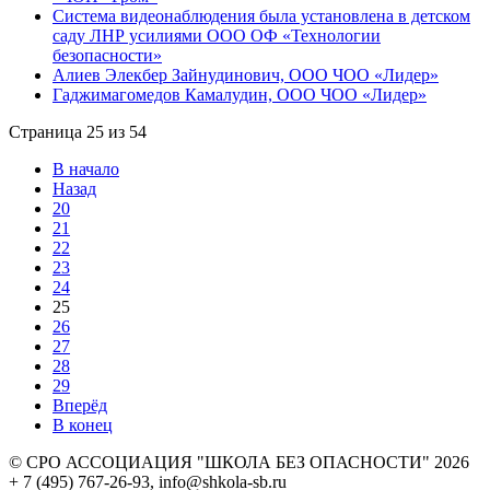
Система видеонаблюдения была установлена в детском
саду ЛНР усилиями ООО ОФ «Технологии
безопасности»
Алиев Элекбер Зайнудинович, ООО ЧОО «Лидер»
Гаджимагомедов Камалудин, ООО ЧОО «Лидер»
Страница 25 из 54
В начало
Назад
20
21
22
23
24
25
26
27
28
29
Вперёд
В конец
© СРО АССОЦИАЦИЯ "ШКОЛА БЕЗ ОПАСНОСТИ" 2026
+ 7 (495) 767-26-93, info@shkola-sb.ru