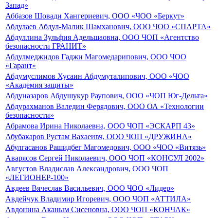
Запад»
Аббазов Шовади Хангериевич, ООО «ЧОО «Беркут»
Абдулаев Абдул-Малик Шамханович, ООО ЧОО «СПАРТА»
Абдуллина Зульфия Адельшаовна, ООО ЧОП «Агентство
безопасности ГРАНИТ»
Абдулмеджидов Гаджи Магомедарипович, ООО ЧОО
«Гарант»
Абдумуслимов Хусаин Абдумуталипович, ООО «ЧОО
«Академия защиты»
Абдуназаров Абдушукур Раупович, ООО «ЧОП Юг-Дельта»
Абдурахманов Валедин Ферядович, ООО ОА «Технологии
безопасности»
Абрамова Ирина Николаевна, ООО ЧОП «ЭСКАРП 43»
Абубакаров Рустам Вахаеивч, ООО ЧОП «ДРУЖИНА»
Абулгасанов Рашидбег Магомедович, ООО «ЧОО «Витязь»
Аварясов Сергей Николаевич, ООО ЧОП «КОНСУЛ 2002»
Августов Владислав Александрович, ООО ЧОП
«ЛЕГИОНЕР-100»
Авдеев Вячеслав Васильевич, ООО ЧОО «Лидер»
Авдейчук Владимир Игоревич, ООО ЧОП «АТТИЛА»
Авдонина Аканым Сисеновна, ООО ЧОП «КОНЧАК»