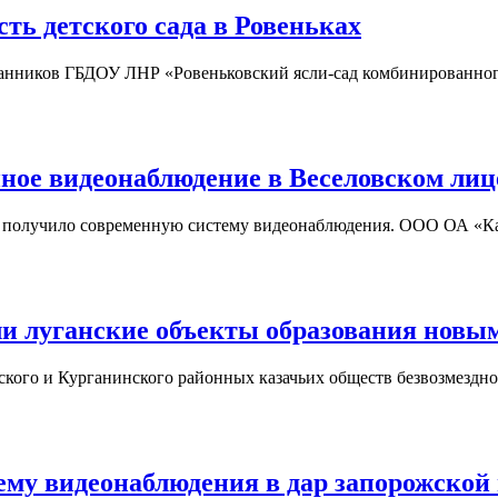
ь детского сада в Ровеньках
нников ГБДОУ ЛНР «Ровеньковский ясли-сад комбинированного
ное видеонаблюдение в Веселовском лиц
олучило современную систему видеонаблюдения. ООО ОА «Каск
и луганские объекты образования нов
го и Курганинского районных казачьих обществ безвозмездно 
у видеонаблюдения в дар запорожской