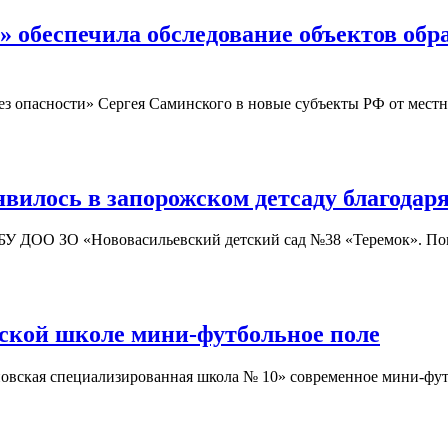
 обеспечила обследование объектов обр
з опасности» Сергея Саминского в новые субъекты РФ от местн
явилось в запорожском детсаду благод
У ДОО ЗО «Нововасильевский детский сад №38 «Теремок». Пом
кой школе мини-футбольное поле
кая специализированная школа № 10» современное мини-футбол