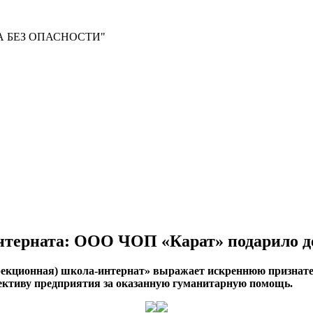
 БЕЗ ОПАСНОСТИ"
нтерната: ООО ЧОП «Карат» подарило де
екционная) школа-интернат» выражает искреннюю признат
лективу предприятия за оказанную гуманитарную помощь.