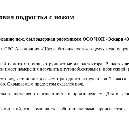
вил подростка с ножом
низацию нож, был задержан работником ООО ЧОП «Эскарп 4
ых СРО Ассоциация «Школа без опасности» в целях недопущени
ый осмотр с помощью ручного металлодетектора. В настоящее
ости имеет намерения нарушить внутриобъектовый и пропускной 
овку, остановил для осмотра одного из учеников 7 класса. 
бор. Скрываемым предметом оказался нож.
ельно поставлено в известность о произошедшем. Для выясн
аминский, ознакомившись с обстоятельствами происшествия,