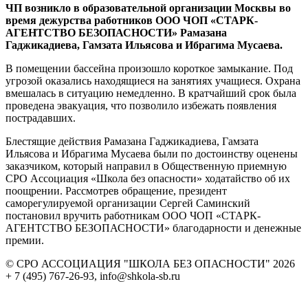
ЧП возникло в образовательной организации Москвы во
время дежурства работников ООО ЧОП «СТАРК-
АГЕНТСТВО БЕЗОПАСНОСТИ» Рамазана
Гаджикадиева, Гамзата Ильясова и Ибрагима Мусаева.
В помещении бассейна произошло короткое замыкание. Под
угрозой оказались находящиеся на занятиях учащиеся. Охрана
вмешалась в ситуацию немедленно. В кратчайший срок была
проведена эвакуация, что позволило избежать появления
пострадавших.
Блестящие действия Рамазана Гаджикадиева, Гамзата
Ильясова и Ибрагима Мусаева были по достоинству оценены
заказчиком, который направил в Общественную приемную
СРО Ассоциация «Школа без опасности» ходатайство об их
поощрении. Рассмотрев обращение, президент
саморегулируемой организации Сергей Саминский
постановил вручить работникам ООО ЧОП «СТАРК-
АГЕНТСТВО БЕЗОПАСНОСТИ» благодарности и денежные
премии.
© СРО АССОЦИАЦИЯ "ШКОЛА БЕЗ ОПАСНОСТИ" 2026
+ 7 (495) 767-26-93, info@shkola-sb.ru