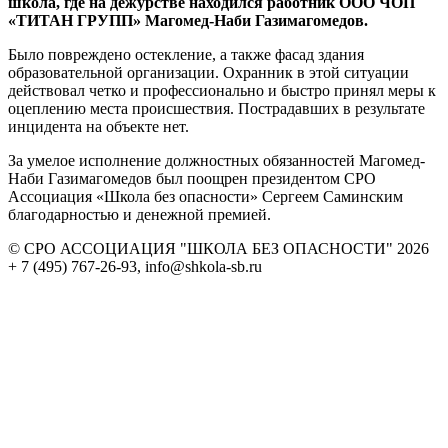
школа, где на дежурстве находился работник ООО ЧОП
«ТИТАН ГРУПП» Магомед-Наби Газимагомедов.
Было повреждено остекление, а также фасад здания
образовательной организации. Охранник в этой ситуации
действовал четко и профессионально и быстро принял меры к
оцеплению места происшествия. Пострадавших в результате
инцидента на объекте нет.
За умелое исполнение должностных обязанностей Магомед-
Наби Газимагомедов был поощрен президентом СРО
Ассоциация «Школа без опасности» Сергеем Саминским
благодарностью и денежной премией.
© СРО АССОЦИАЦИЯ "ШКОЛА БЕЗ ОПАСНОСТИ" 2026
+ 7 (495) 767-26-93, info@shkola-sb.ru