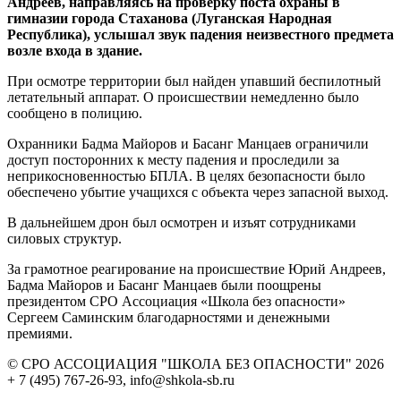
Андреев, направляясь на проверку поста охраны в
гимназии города Стаханова (Луганская Народная
Республика), услышал звук падения неизвестного предмета
возле входа в здание.
При осмотре территории был найден упавший беспилотный
летательный аппарат. О происшествии немедленно было
сообщено в полицию.
Охранники Бадма Майоров и Басанг Манцаев ограничили
доступ посторонних к месту падения и проследили за
неприкосновенностью БПЛА. В целях безопасности было
обеспечено убытие учащихся с объекта через запасной выход.
В дальнейшем дрон был осмотрен и изъят сотрудниками
силовых структур.
За грамотное реагирование на происшествие Юрий Андреев,
Бадма Майоров и Басанг Манцаев были поощрены
президентом СРО Ассоциация «Школа без опасности»
Сергеем Саминским благодарностями и денежными
премиями.
© СРО АССОЦИАЦИЯ "ШКОЛА БЕЗ ОПАСНОСТИ" 2026
+ 7 (495) 767-26-93, info@shkola-sb.ru