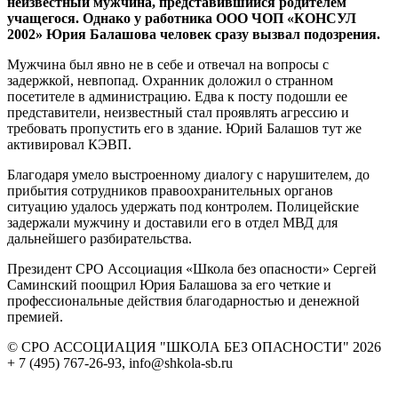
неизвестный мужчина, представившийся родителем
учащегося. Однако у работника ООО ЧОП «КОНСУЛ
2002» Юрия Балашова человек сразу вызвал подозрения.
Мужчина был явно не в себе и отвечал на вопросы с
задержкой, невпопад. Охранник доложил о странном
посетителе в администрацию. Едва к посту подошли ее
представители, неизвестный стал проявлять агрессию и
требовать пропустить его в здание. Юрий Балашов тут же
активировал КЭВП.
Благодаря умело выстроенному диалогу с нарушителем, до
прибытия сотрудников правоохранительных органов
ситуацию удалось удержать под контролем. Полицейские
задержали мужчину и доставили его в отдел МВД для
дальнейшего разбирательства.
Президент СРО Ассоциация «Школа без опасности» Сергей
Саминский поощрил Юрия Балашова за его четкие и
профессиональные действия благодарностью и денежной
премией.
© СРО АССОЦИАЦИЯ "ШКОЛА БЕЗ ОПАСНОСТИ" 2026
+ 7 (495) 767-26-93, info@shkola-sb.ru