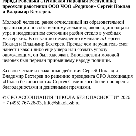
города Ровеньки (Луганская Народная Республика)
пресекли работники ООО ЧОО «Родикон» Сергей Поклад
и Владимир Бехтерев.
Молодой человек, ранее отчисленный из образовательной
организации по собственному желанию, около одиннадцати
утра в неадекватном состоянии разбил стекло в учебных
мастерских. В ситуацию немедленно вмешались Сергей
Поклад и Владимир Бехтерев. Прежде чем нарушитель смог
нанести какой-либо еще ущерб или создать угрозу
окружающим, он был задержан. Впоследствии молодой
человек был передан прибывшему наряду полиции.
За свои четкие и слаженные действия Сергей Поклад и
Владимир Бехтерев по решению президента СРО Ассоциация
«Школа без опасности» Сергея Саминского были поощрены
благодарностями и денежными премиями.
© СРО АССОЦИАЦИЯ "ШКОЛА БЕЗ ОПАСНОСТИ" 2026
+ 7 (495) 767-26-93, info@shkola-sb.ru