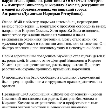
нарушителя, пришлось работникам ООО «ЧОП «Ястреб-
С» Дмитрию Вицкопову и Кириллу Хомелю, дежурившим
в одной из образовательных организаций города
Антрацита (Луганская Народная Республика).
Около 16.40 к объекту подъехал автомобиль, перегородив
выезд с территории. К водителю с просьбой освободить выезд
направился Кирилл Хомель. Хотя просьба была исполнена,
после этого гражданин вышел из машины и начал
высказывать охраннику претензии. Сразу стало ясно, что
мужчина пребывает в состоянии алкогольного опьянения. Он
быстро перешел к повышенному тону и нецензурной брани.
Своим агрессивным поведением мужчина стал пугать детей и
их родителей. В связи с этим Дмитрий Вицкопов и Кирилл
Хомель приняли решение задержать нарушителя. При этом
работникам охраны пришлось применить наручники.
О происшествии было сообщено в полицию. Задержанный
был передан прибывшим сотрудникам правоохранительных
органов.
Президент СРО Ассоциация «Школа без опасности» Сергей
Саминский постановил наградить Дмитрия Вицкопова и
Кирилла Хомеля за их решительные и профессиональные
действия благодарностями и денежными премиями.